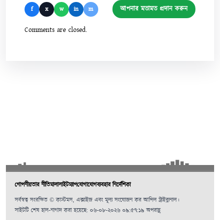
আপনার মতামত প্রদান করুন
f
x
w
in
m
Comments are closed.
গোপনীয়তার নীতিমালা
সাইটম্যাপ
যোগাযোগ
ব্যবহার নির্দেশিকা
সর্বস্বত্ব সংরক্ষিত © কাস্টমস, এক্সাইজ এবং মূল্য সংযোজন কর আপিল ট্রাইব্যুনাল।
সাইটটি শেষ হাল-নাগাদ করা হয়েছে: ০৬-০৮-২০২৬ ০৯:৫৭:১৯ অপরাহ্ণ