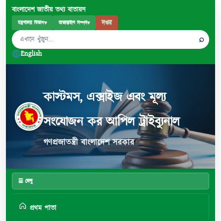
বাংলাদেশ জাতীয় তথ্য বাতায়ন
দপ্তর
মন্ত্রণালয় বিভাগ
▾
অভ্যন্তরীণ সম্পদ
▾
⌕
English
কাস্টমস, এক্সাইজ এবং মূল্য
সংযোজন কর আপিল ট্রাইব্যুনাল
গণপ্রজাতন্ত্রী বাংলাদেশ সরকার
☰ মেনু
প্রথম পাতা