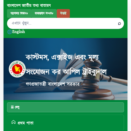
বাংলাদেশ জাতীয় তথ্য বাতায়ন
দপ্তর
মন্ত্রণালয় বিভাগ
▾
অভ্যন্তরীণ সম্পদ
▾
⌕
English
কাস্টমস, এক্সাইজ এবং মূল্য
সংযোজন কর আপিল ট্রাইব্যুনাল
গণপ্রজাতন্ত্রী বাংলাদেশ সরকার
☰ মেনু
প্রথম পাতা