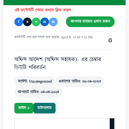
এই কন্টেন্টটি শেয়ার করতে ক্লিক করুন
আপনার মতামত প্রদান করুন
f
x
w
in
m
কন্টেন্টটি শেষ হাল-নাগাদ করা হয়েছে: April ৪, ২০২৪ ৩:১১ PM
⎙
অফিস আদেশ (অফিস সহায়ক)- এর চেম্বার
ডিউটি পরিবর্তন
কন্টেন্ট: Uncategorized
প্রকাশের তারিখ: ০৬-০৯-২০২৩
আপডেট তারিখ: ০৪-০৪-২০২৪
ফাইল ১
ডাউনলোড